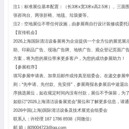
注1：标准展位基本配置：（长3米x宽3米x高2.5米）、三
张咨询台、两张折椅、地毯、垃圾篓等。
注2：空地展位不带任何设施，由参展商自行设计装修或委托
【宣传机会】
2026上海国际清洁设备展将为企业提供一个全方位的展览
助、印刷品广告、现场广告牌、地铁广告、观众登记页面广
方案，将为您的展位带来更多客户，为您的成功参展助力！
【参展程序】
填写参展申请表、加章后邮件或传真至组委会。在递交参展申
则：“先申请、先付款、先安排”，参展商报名参展后中途退
序挑选展位，如在规定时间内没有付款，展位不予保留，为
如欲订“2026上海清洁设备展览会”展位和了解更多信息，请
2026中国(上海)国际清洁设备及技术展览会组委会
联系人：许经理 187 1786 8938（同微信）
邮 箱：809004723@qq.com