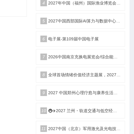
4
2027年中国（福州）国际渔业博览会|福州渔博会
5
2027中国西部国际AI算力与数据中心液冷产业展览会
6
电子展-第109届中国电子展
7
2026中国南京充换电展览会/综合能源服务站博览会
8
全球首场情绪价值经济主题展，2027郑州国际情绪价值经济博览会
9
2027 中国郑州心理疗愈与康养生活产业博览会
10
🚇✈️2027 兰州・轨道交通与低空经济展览会即将启幕！
11
2027中国（北京）军用激光及光电技术展览会