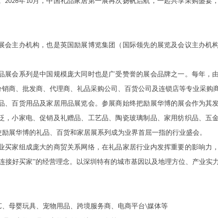
。
年
月，中国礼品家居第一展再次扬帆启航，一起共享采购盛宴
202
6
10
展会主办机构，也是英国励展博览集团（国际领先的展览及会议主办机
品展会系列是中国规模庞大同时也是广受赞誉的展会品牌之一。每年，
分销商、批发商、代理商、礼品采购公司、百货公司及连锁店等专业采购
品、百货用品及家居用品展览会。参展商始终把励展华博的展会作为其
泛，小家电、促销及礼赠品、工艺品、陶瓷玻璃制品、家用纺织品、五
使励展华博的礼品、百货和家居展系列成为业界首屈一指的行业盛会。
业买家组成庞大的商贸关系网络，在礼品家居行业内发挥重要的影响力
效连接好买家”的经营理念。以深圳特有的城市基因以及地理方位、产业实
艺、母婴玩具、宠物用品、跨境服务商、电商平台
媒体等
\