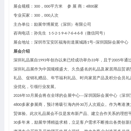
展会规模：
，
平方米 参 展 商：
家
30
0
000
4800
专业买家：
，
人次
300
000
主办单位：励展华博展览（深圳）有限公司
咨询电话：孙先生
（微信同号）
1-5-2-1-9-4-7-6-4-6-8
展会地址：深圳市宝安区福海街道展城路
号
深圳国际会展中心
1
--
展会介绍
深圳礼品展自
年创办以来已经成功举办
年，且于
年通
1993
33
2005
深圳礼品展作为中国规模盛大、久负盛名的礼品及家居用品贸易
礼品、促销礼赠品、年节福利礼品、时尚家居产品及积分会员礼
业优化，引领行业发展。
年
月展会将在全球的会展中心
—深圳国际会展中心（深圳
202
6
10
多家参展商，预计将吸引海内外
万人次观众。作为粤港澳
4800
30
贸体验。此次礼品展会不仅是发布新产品、建立合作关系的理想
多年来，励展华博精益求精，立足客户需求不断推出各类创新
30