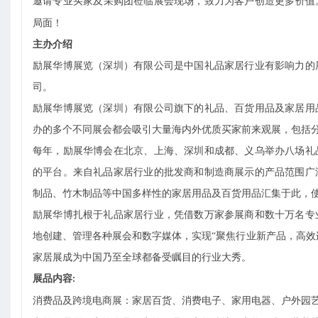
邀请专业买家及采购团莅临展会现场，致力为客户创造更多价值
局面！
主办介绍
励展华博展览（深圳）有限公司是中国礼品家居行业有影响力的
司。
励展华博展览（深圳）有限公司旗下的礼品、百货用品及家居用
办的多个不同展会都会吸引大量海内外优质买家前来观展，包括
每年，励展华博会在北京、上海、深圳和成都、义乌举办八场礼
的平台。来自礼品家居行业的批发商和制造商展示的产品范围广
制品、竹木制品等中国多样性的家居用品及百货用品汇集于此，
励展华博扎根于礼品家居行业，凭借数万家参展商和数十万名专
地创建、管理各种展会和数字媒体，实现
“聚焦行业新产品，高
家居展成为中国乃至全球都备受瞩目的行业大秀。
展品内容
:
消费品及跨境电商展：家居百货、消费电子、家用电器、户外园