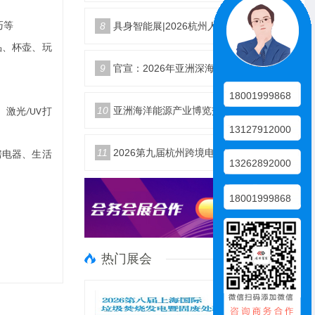
巧等
8
具身智能展|2026杭州人形机器人展|仿生机器人展5月启幕
品、杯壶、玩
9
官宣：2026年亚洲深海开发与海底作业装备博览交易会
18001999868
10
亚洲海洋能源产业博览交易会2026年12月18日举办
、激光
打
/UV
13127912000
11
2026第九届杭州跨境电商生态展10月25日启幕
房电器、生活
13262892000
18001999868
热门展会