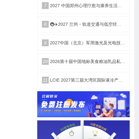
7
2027 中国郑州心理疗愈与康养生活产业博览会
8
🚇✈️2027 兰州・轨道交通与低空经济展览会即将启幕！
9
2027中国（北京）军用激光及光电技术展览会
10
2026第十届中国地标美食粮油乳品私域新渠道团长大会
11
LCIE 2027第三届大湾区国际液冷产业大会暨展览会（深圳）