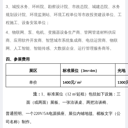
3、城投水务、环科院、勘察设计院、市政总院、城建总院、水务
规划设计院、环境监测站、环境工程单位等市政投资建设单位、工
程施工、设备安装单位；
4、物联网、泵、电机、变频器设备生产商、管网管道材料供应
商、应用软件开发商、智慧城市系统集成商、电信运营商、物联
网、人工智能、智能传感、大数据企业、运行管理服务商等。
四、参展费用
展区
标准展位（
×
）
光地
3m
4m
单价
元
²
1
4
00
/ m
1
3
00
注：
1、
标准展位（
12 m²起租）包括如下设施：三
面（或两面）展板、一张洽谈桌、两把洽谈椅、
普通照明、一个
220V/5A电源插座、展位内铺地毯、楣板文字（公
司名称）制作。