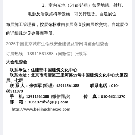
2、室内光地（54 m²起租）如需地毯、射灯、
电源及洽谈桌椅等设施，可另行租赁。自建展位
布展施工管理费，按展馆标准由参展商直接向展馆交纳。自建展位
的详细规定见参展商手册。
202
6
中国
城市生命线安全建设及管网博览会组委会
北京
订展热线：
13911561388
（同微信）
张铁军
大会组委会
联系单位：
住建部
中国建筑文化中心
联系地址：北京市海淀区三里河路
号中国建筑文化中心大厦四
13
层、七层
联
系
人：张铁军
经理
联系电话：
(
)
13911561388
010-
68311370
手
机
微信同步
传
真：
; 13911561388
(
)
010-68311370
邮
箱：
1051371896@QQ.com
http://www.beijingcbhexpo.com