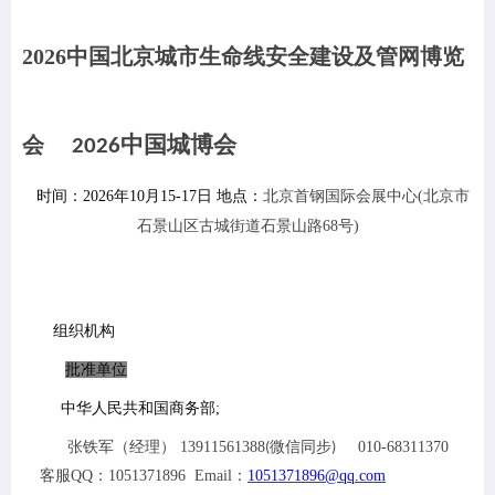
2
02
6
中
国北京
城市生命线安全建设及管网博览
中国城博会
会
2026
时间：
202
6
年
10月15-17
日
地点：
北京首钢国际会展中心
(北京市
石景山区古城街道石景山路68号)
组织机构
批准单位
中华人民共和国商务部
;
张铁军（经理）
13911561388
微信同步
010-68311370
(
)
客服QQ：1051371896 Email：
1051371896@qq.com