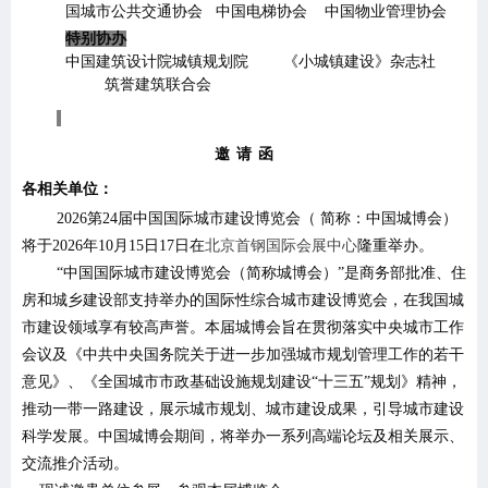
国城市公共交通协会
中国电梯协会
中国物业管理协会
特别协办
中国建筑设计院城镇规划院
《小城镇建设》杂志社
筑誉建筑联合会
邀
请
函
各相关单位：
2026
第
24
届中国国际城市建设博览会（
简称：中国城博会）
将于
202
6
年
10
月
15
日
17
日在
北京首钢国际会展中心
隆重举办。
“中国国际城市建设博览会（简称城博会）”是商务部批准、住
房和城乡建设部支持举办的国际性综合城市建设博览会，在我国城
市建设领域享有较高声誉。本届城博会旨在贯彻落实中央城市工作
会议及《中共中央国务院关于进一步加强城市规划管理工作的若干
意见》、《全国城市市政基础设施规划建设“十三五”规划》精神，
推动一带一路建设，展示城市规划、城市建设成果，引导城市建设
科学发展
。
中国城博会期间，将举办一系列高端论坛及相关展示、
交流推介活动。