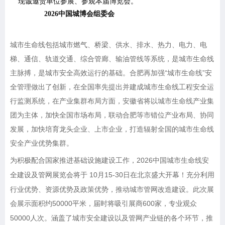
现诚邀贵单位参展、参观本届博览会。
2026
中国城博会组委会
城市生命线包括城市燃气、桥梁、供水、排水、热力、电力、电
梯、通信、轨道交通、综合管廊、输油管线等系统，是城市生命线
主脉搏，是城市安全高效运行的基础。合肥再加强
“城市生命线”安
全管理做出了创新，在全国率先提出并建成城市生命线工程安全运
行监测系统，在产业集群布局方面，安徽省将以城市生命线产业集
团为主体，加快全国市场布局，联动合肥等市错位产业布局、协同
发展，加快培育龙头企业、上市企业，打造辐射全国的城市生命线
安全产业优势集群。
为积极配合国家推进基础设施建设工作，
202
6
中国城市生命线安
全建设及管网展览会将于
10
月
15-30
日在
盛大开幕！充分利用
北京
行业优势、资源优势及政策优势，推动城市管网改造建设。此次展
会展示面积约
5
0000平米，届时将吸引展商
6
00家，专业观众
5
0000人次。涵盖了城市安全建设以及管网产业链的各个环节，推