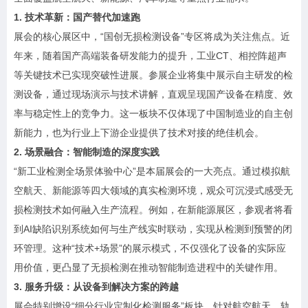
1. 技术革新：国产替代加速跑
展会的核心展区中，“国创无损检测设备”专区将成为关注焦点。近
年来，随着国产高端装备研发能力的提升，工业CT、相控阵超声
等关键技术已实现突破性进展。参展企业将集中展示自主研发的检
测设备，通过现场演示与技术讲解，直观呈现国产设备在精度、效
率与稳定性上的竞争力。这一板块不仅体现了中国制造业的自主创
新能力，也为行业上下游企业提供了技术对接的绝佳机会。
2. 场景融合：智能制造的深度实践
“新工业检测全场景体验中心”是本届展会的一大亮点。通过模拟航
空航天、新能源等四大领域的真实检测环境，观众可沉浸式感受无
损检测技术如何融入生产流程。例如，在新能源展区，参观者将看
到AI缺陷识别系统如何与生产线实时联动，实现从检测到预警的闭
环管理。这种“技术+场景”的展示模式，不仅强化了设备的实际应
用价值，更凸显了无损检测在推动智能制造进程中的关键作用。
3. 服务升级：从设备到解决方案的跨越
展会特别增设“细分行业定制化检测服务”板块，针对航空航天、轨