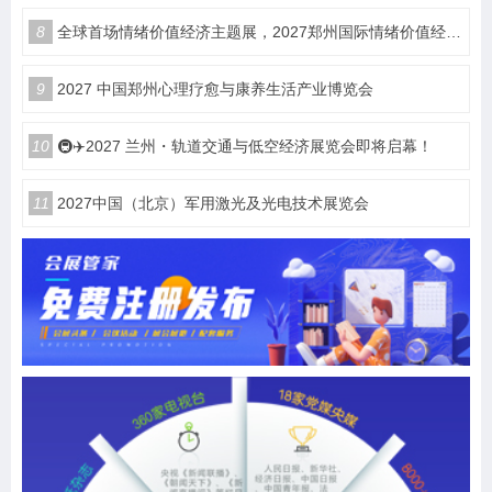
8
全球首场情绪价值经济主题展，2027郑州国际情绪价值经济博览会
9
2027 中国郑州心理疗愈与康养生活产业博览会
10
🚇✈️2027 兰州・轨道交通与低空经济展览会即将启幕！
11
2027中国（北京）军用激光及光电技术展览会