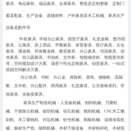
家具、饰品家纺、成品家具、全屋家具、整装及定制整家、定制门
窗及配套、生产设备、原辅材料、户外家居及木工机械、家具生产
设备及配件等
学校家具:
学校办公家具、报告厅家具、礼堂桌椅、图书馆
家具、公寓床、床上用品、早教家具、体育家具、医疗家具、文化
家具、课桌椅、环保餐桌椅、
教室家具、办公家具、培训家具、宿
舍家具、幼儿园家具、
书包柜、文件柜、智能储存柜、智能更衣柜
等；空间规划设计方案、场景个性化定制家具、创意家具、一站式
校园空间解决方案。
办公坐具、书柜、办公桌、保险柜、屏风、储物柜、高隔
断、文件柜、办公配件、商用家具：礼堂家具、公共座椅系列、学
校家具、实验室家具。
家具生产制造机械：人造板机械、刨削机械、刃磨机
械、干燥除尘机械、锯切机械、钻孔机械、铣削机械、CNC木工雕
刻机、木工镂铣机、封边机械、砂光机械、制板机械、油漆涂装机
械、板材生产线、辅助机械、木材干燥设备、木材粉碎机、木材阻