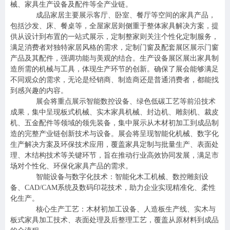
械、家具生产设备及配件等全产业链。
成品家居主要展示客厅、卧室、餐厅等空间的家具产品，
包括沙发、床、餐桌等，全屋家居则侧重于整体家具解决方案，提
供从设计到布置的一站式展示，定制整家则关注个性化定制服务，
满足消费者对独特家居风格的需求，定制门窗及配套展区展示门窗
产品及其配件，强调功能与美观的结合。生产设备展区展出家具制
造所需的机械与工具，体现生产环节的创新。确保了展会能够满足
不同观众的需求，无论是经销商、制造商还是普通消费者，都能找
到感兴趣的内容。
展会将重点展示智能数控设备、绿色低碳工艺等前沿技术
成果，集中呈现板式机械、实木家具机械、封边机、雕刻机、裁皮
机、五金配件等领域的领先装备，集中展示从木材初加工到成品制
造的完整产业链创新技术与设备。展会将呈现智能化机械、数字化
生产解决方案及环保技术应用，覆盖家具定制与批量生产、表面处
理、木结构技术等关键环节，旨在推动行业高效协同发展，满足市
场对个性化、环保化家具产品的需求。
智能设备与数字化技术
：智能化木工机械、数控雕刻设
备、
CAD/CAM
系统及数码印花技术，助力企业实现精准化、柔性
化生产。
核心生产工艺
：木材初加工设备、人造板生产线、实木与
板式家具加工技术、表面处理及后整理工艺，覆盖从原材料到成品