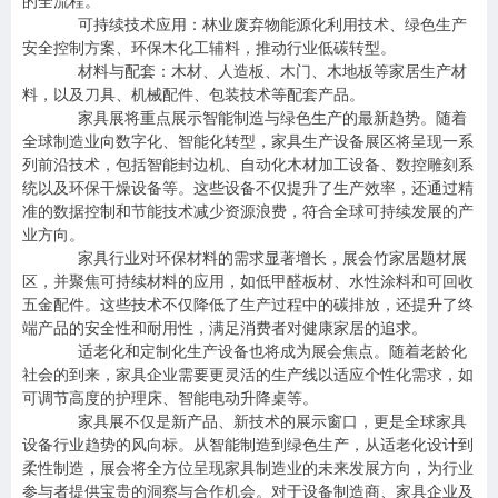
的全流程。
可持续技术应用
：林业废弃物能源化利用技术、绿色生产
安全控制方案、环保木化工辅料，推动行业低碳转型。
材料与配套
：木材、人造板、木门、木地板等家
居生产材
料，以及刀具、机械配件、包装技术等配套产品。
家具展将重点展示智能制造与绿色生产的最新趋势。随着
全球制造业向数字化、智能化转型，家具生产设备展区将呈现一系
列前沿技术，包括智能封边机、自动化木材加工设备、数控雕刻系
统以及环保干燥设备等。这些设备不仅提升了生产效率，还通过精
准的数据控制和节能技术减少资源浪费，符合全球可持续发展的产
业方向。
家具行业对环保材料的需求显著增长，展会竹家居题材展
区，并聚焦可持续材料的应用，如低甲醛板材、水性涂料和可回收
五金配件。这些技术不仅降低了生产过程中的碳排放，还提升了终
端产品的安全性和耐用性，满足消费者对健康家居的追求。
适老化和定制化生产设备也将成为展会焦点。随着老龄化
社会的到来，家具企业需要更灵活的生产线以适应个性化需求，如
可调节高度的护理床、智能电动升降桌等。
家具展不仅是新产品、新技术的展示窗口，更是全球家具
设备行业趋势的风向标。从智能制造到绿色生产，从适老化设计到
柔性制造，展会将全方位呈现家具制造业的未来发展方向，为行业
参与者提供宝贵的洞察与合作机会。对于设备制造商、家具企业及