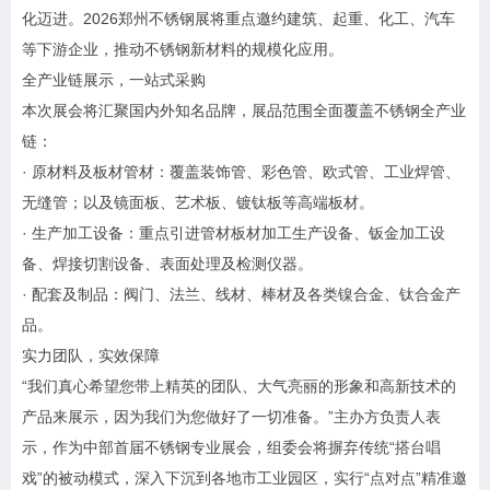
化迈进。2026郑州不锈钢展将重点邀约建筑、起重、化工、汽车
等下游企业，推动不锈钢新材料的规模化应用。
全产业链展示，一站式采购
本次展会将汇聚国内外知名品牌，展品范围全面覆盖不锈钢全产业
链：
· 原材料及板材管材：覆盖装饰管、彩色管、欧式管、工业焊管、
无缝管；以及镜面板、艺术板、镀钛板等高端板材。
· 生产加工设备：重点引进管材板材加工生产设备、钣金加工设
备、焊接切割设备、表面处理及检测仪器。
· 配套及制品：阀门、法兰、线材、棒材及各类镍合金、钛合金产
品。
实力团队，实效保障
“我们真心希望您带上精英的团队、大气亮丽的形象和高新技术的
产品来展示，因为我们为您做好了一切准备。”主办方负责人表
示，作为中部首届不锈钢专业展会，组委会将摒弃传统“搭台唱
戏”的被动模式，深入下沉到各地市工业园区，实行“点对点”精准邀