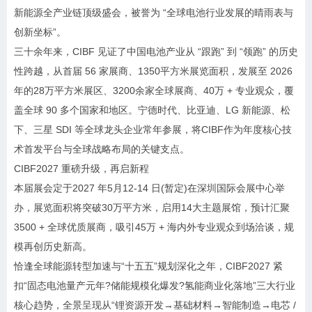
新能源全产业链顶级盛会，被誉为 “全球电池行业发展的晴雨表与
创新坐标”。
三十余年来，CIBF 见证了中国电池产业从 “跟跑” 到 “领跑” 的历史
性跨越，从首届 56 家展商、1350平方米展览面积，发展至 2026
年的28万平方米展区、3200余家全球展商、40万 + 专业观众，覆
盖全球 90 多个国家和地区。宁德时代、比亚迪、LG 新能源、松
下、三星 SDI 等全球龙头企业常年参展，将CIBF作为年度核心技
术首发平台与全球战略布局的关键支点。
CIBF2027 重磅升级，再启新程
本届展会定于2027 年5月12-14 日(暂定)在深圳国际会展中心举
办，展览面积将突破30万平方米，启用14大主题展馆，预计汇聚
3500 + 全球优质展商，吸引45万 + 海内外专业观众到场洽谈，规
模再创历史新高。
恰逢全球能源转型加速与“十五五”规划深化之年，CIBF2027 紧
扣“固态电池量产元年?储能规模化爆发?氢能商业化落地”三大行业
核心趋势，全景呈现从“锂资源开发→基础材料→智能制造→电芯 /