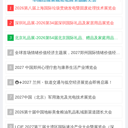
1
2026第八届上海国际垃圾焚烧发电暨固废处理技术展览会
2
深圳礼品展-2026第34届深圳国际礼品及家居用品展览会
3
北京礼品展-2026第54届北京国际礼品、赠品及家庭用品展览会
4
全球首场情绪价值经济主题展，2027郑州国际情绪价值经济博览会
5
2027 中国郑州心理疗愈与康养生活产业博览会
6
🚇✈️2027 兰州・轨道交通与低空经济展览会即将启幕！
7
2027中国（北京）军用激光及光电技术展览会
8
2026第十届中国地标美食粮油乳品私域新渠道团长大会
9
LCIE 2027第三届大湾区国际液冷产业大会暨展览会（深圳）