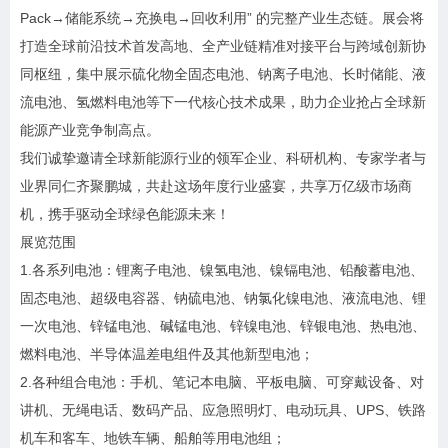
Pack→储能系统→充换电→回收利用” 的完整产业生态链。展会将
打造全球前沿技术首发高地、全产业链精准对接平台与跨域创新协
同枢纽，集中展示硫化物全固态电池、钠离子电池、长时储能、液
流电池、氢燃料电池等下一代核心技术成果，助力企业抢占全球新
能源产业竞争制高点。
我们诚挚邀请全球新能源行业的领军企业、科研机构、专家学者与
业界同仁齐聚鹏城，共赴这场年度行业盛宴，共享万亿级市场商
机，携手驱动全球绿色能源未来！
展览范围
1.各系列电池：锂离子电池、镍氢电池、镍镉电池、铅酸蓄电池、
固态电池、超级电容器、钠硫电池、钠氯化镍电池、液流电池、锂
一次电池、锌锰电池、碱锰电池、锌镍电池、锌银电池、热电池、
燃料电池、半导体温差电组件及其他新型电池；
2.各种组合电池：手机、笔记本电脑、平板电脑、可穿戴设备、对
讲机、无绳电话、数码产品、应急照明灯、电动玩具、UPS、铁路
机车和客车、地铁车辆、船舶等用电池组；