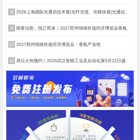
8
2026上海国际光通信技术展|光纤光缆、光模块展|光通信设备展览会
9
闻香治愈，悦己而来｜2027郑州情绪价值经济博览会香氛产业馆
10
2027郑州情绪价值经济博览会・香氛产业馆
11
席位火热预约｜2026武汉智能工业及自动化展9月22日盛大开幕