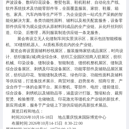
声波设备、数码印花设备、整熨包装、鞋机鞋材、自动化生产线、
软件系统技术及功能零部件等，全面覆盖服装、家纺、鞋履、箱
包、家具、汽车内饰等生产环节，为企业提供一站式生产采购的智
能化解决方案。各类功能性面料、辅料以及相关配套服务，设备零
部件供应等为观众提供从原材料到成品的全产业链。从化纤丝到织
造、印染、后整理，再到服装制造供应链一条龙服务。
展会将设立无人化缝制车间实景演示区，展示包括智能模板
机、3D缝纫机器人、AI质检系统在内的全产业链。
展览会将设置面辅料纱线展区，服装服饰家纺成品展区，时尚设
计、纺织服装(城)商业综合体、纺织工业园区招商入驻展区，纺织
机械、印染设备、缝制设备、智能制造、缝纫机整机展区、缝制及
综合设备展区、刺绣及印花设备展区、功能零部件及辅助品展区展
区，纺织品印花、智能缝制及绣花、绿色印染、功能性面料及辅料
等供应链，打造集技术展示、商贸对接、趋势发布、招商引资、产
业合作于一体的会展平台。展示整机、零部件、电控，缝前缝后、
综合设备、刺绣机以及辅助品等，涵盖设计打版、预缩粘合、裁剪
熨烫、检验整理、仓储物流、印花激光等缝机全产业链的新技术、
新应用成果，服务于产业链上下游供应链的高新技术展品。
展览日程和地点：
时间2026年10月16-18日 地点重庆悦来国际博览中心
布展时间:2026年10月14-15日 8:30-22:00